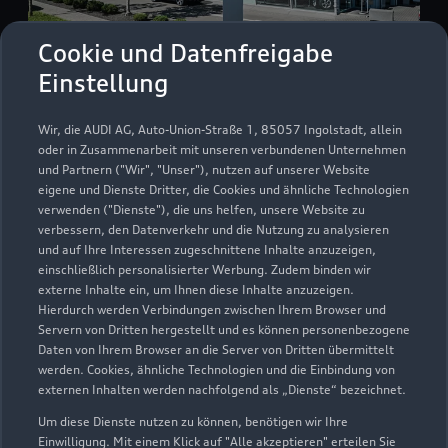
Cookie und Datenfreigabe
Einstellung
Wir, die AUDI AG, Auto-Union-Straße 1, 85057 Ingolstadt, allein
An der Automeile 17
oder in Zusammenarbeit mit unseren verbundenen Unternehmen
35394 Gießen
und Partnern ("Wir", "Unser"), nutzen auf unserer Website
eigene und Dienste Dritter, die Cookies und ähnliche Technologien
0641 499090
verwenden ("Dienste"), die uns helfen, unsere Website zu
verbessern, den Datenverkehr und die Nutzung zu analysieren
und auf Ihre Interessen zugeschnittene Inhalte anzuzeigen,
info@mh-autoforum.de
einschließlich personalisierter Werbung. Zudem binden wir
externe Inhalte ein, um Ihnen diese Inhalte anzuzeigen.
Kontaktdaten herunterladen
Hierdurch werden Verbindungen zwischen Ihrem Browser und
Servern von Dritten hergestellt und es können personenbezogene
Daten von Ihrem Browser an die Server von Dritten übermittelt
werden. Cookies, ähnliche Technologien und die Einbindung von
externen Inhalten werden nachfolgend als „Dienste“ bezeichnet.
Öffnungszeiten
Um diese Dienste nutzen zu können, benötigen wir Ihre
Einwilligung. Mit einem Klick auf "Alle akzeptieren" erteilen Sie