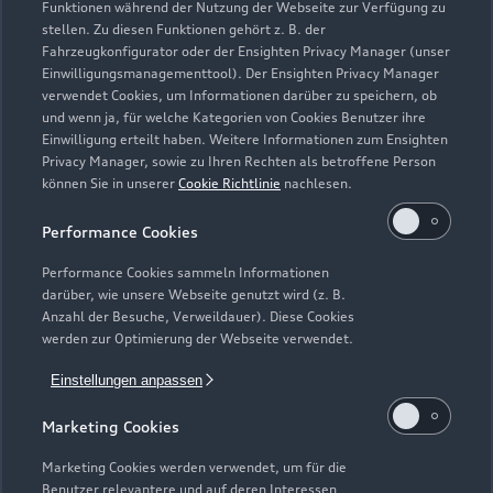
Funktionen während der Nutzung der Webseite zur Verfügung zu
Modelle vergleichen
Service & Zubehör
stellen. Zu diesen Funktionen gehört z. B. der
Neuwagensuche
Fahrzeugkonfigurator oder der Ensighten Privacy Manager (unser
Elektromodelle
Einwilligungsmanagementtool). Der Ensighten Privacy Manager
Gebrauchtwagensuche
Support
verwendet Cookies, um Informationen darüber zu speichern, ob
Saisonale Angebote
Plug-in-Hybride
und wenn ja, für welche Kategorien von Cookies Benutzer ihre
Gebrauchtwagen
Einwilligung erteilt haben. Weitere Informationen zum Ensighten
Audi Services
Über Audi
Privacy Manager, sowie zu Ihren Rechten als betroffene Person
Kundenservice
Finanzierung
können Sie in unserer
Cookie Richtlinie
nachlesen.
Garantie
Händlersuche
Aktionen & Angebote
Unternehmen
Performance Cookies
Audi digital services
Audi Code
Geschäftskunden
Karriere
Performance Cookies sammeln Informationen
myAudi
darüber, wie unsere Webseite genutzt wird (z. B.
Häufige Fragen (FAQ)
Investor Relations
Anzahl der Besuche, Verweildauer). Diese Cookies
© 2026 AUDI AG. Alle Rechte vorbehalten
werden zur Optimierung der Webseite verwendet.
Audi Online Beratung
Presse & Media Center
Impressum
Rechtliches
Hinweisgebersystem
Einstellungen anpassen
Online-Terminvereinbarung
Datenschutz
Datenschutzinformation
Cookie-Einstellungen
Marketing Cookies
Servicekontakt
Cookie-Richtlinie
Barrierefreiheit
Audi erleben
Digital Services Act
EU Data Act
Marketing Cookies werden verwendet, um für die
Bordbuch & Bedienungsanleitungen
Benutzer relevantere und auf deren Interessen
Newsletter