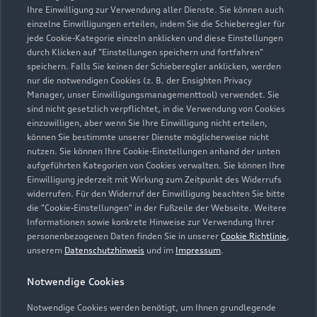
Ihre Einwilligung zur Verwendung aller Dienste. Sie können auch
Verkauf
einzelne Einwilligungen erteilen, indem Sie die Schieberegler für
Geschlossen
,
öffnet am
Montag 08:00
jede Cookie-Kategorie einzeln anklicken und diese Einstellungen
durch Klicken auf "Einstellungen speichern und fortfahren"
speichern. Falls Sie keinen der Schieberegler anklicken, werden
Service
nur die notwendigen Cookies (z. B. der Ensighten Privacy
Geschlossen
,
öffnet am
Montag 07:00
Manager, unser Einwilligungsmanagementtool) verwendet. Sie
sind nicht gesetzlich verpflichtet, in die Verwendung von Cookies
einzuwilligen, aber wenn Sie Ihre Einwilligung nicht erteilen,
Teile- und Zubehörverkauf
können Sie bestimmte unserer Dienste möglicherweise nicht
Geschlossen
,
öffnet am
Montag 07:00
nutzen. Sie können Ihre Cookie-Einstellungen anhand der unten
aufgeführten Kategorien von Cookies verwalten. Sie können Ihre
Einwilligung jederzeit mit Wirkung zum Zeitpunkt des Widerrufs
widerrufen. Für den Widerruf der Einwilligung beachten Sie bitte
die "Cookie-Einstellungen" in der Fußzeile der Webseite. Weitere
Zurück nach oben
Informationen sowie konkrete Hinweise zur Verwendung Ihrer
personenbezogenen Daten finden Sie in unserer
Cookie Richtlinie
,
unserem
Datenschutzhinweis
und im
Impressum
.
Modelle
Notwendige Cookies
Kaufen & leasen
Alle Modelle
Notwendige Cookies werden benötigt, um Ihnen grundlegende